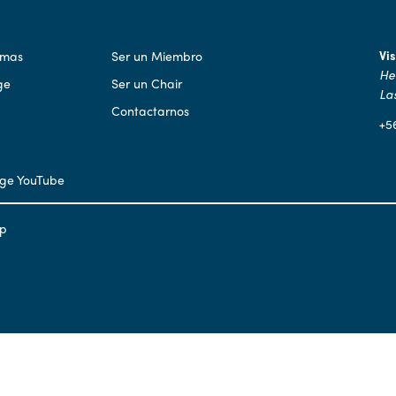
Vi
amas
Ser un Miembro
He
ge
Ser un Chair
La
Contactarnos
+5
ap