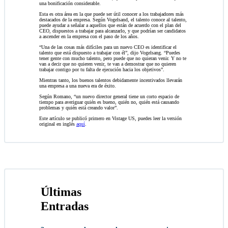
una bonificación considerable.
Esta es otra área en la que puede ser útil conocer a los trabajadores más
destacados de la empresa. Según Vogelsand, el talento conoce al talento,
puede ayudar a señalar a aquellos que están de acuerdo con el plan del
CEO, dispuestos a trabajar para alcanzarlo, y que podrían ser candidatos
a ascender en la empresa con el paso de los años.
“Una de las cosas más difíciles para un nuevo CEO es identificar el
talento que está dispuesto a trabajar con él”, dijo Vogelsang. “Puedes
tener gente con mucho talento, pero puede que no quieran venir. Y no te
van a decir que no quieren venir, te van a demostrar que no quieren
trabajar contigo por tu falta de ejecución hacia los objetivos”.
Mientras tanto, los buenos talentos debidamente incentivados llevarán
una empresa a una nueva era de éxito.
Según Romano, “un nuevo director general tiene un corto espacio de
tiempo para averiguar quién es bueno, quién no, quién está causando
problemas y quién está creando valor”.
Este artículo se publicó primero en Vistage US, puedes leer la versión
original en inglés
aquí
.
Últimas
Entradas