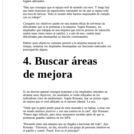
lugares adecuados.
“Hay que conseguir que el equipo esté de acuerdo con esto. Y luego hay
que tener reuniones de seguimiento semanales en las que se repasa toda
esa lista de tácticas. Todo el mundo debe hacerse responsable de cumplir
con su trabajo”.
Compartir los objetivos puede ser una manera eficaz de solventar las
dificultades que se le presentan a la empresa. Según Romano, los
empleados que trabajan en una empresa que está en proceso de transición
suelen tener cierto temor al cambio, y a raíz de esto, suelen tener
dificultades para desempeñar su función correctamente.
Definir unos objetivos comunes permite a la empresa mejorar en el
tiempo, mientras los empleados desempeñan sus funciones habituales sin
preocupación alguna.
4. Buscar áreas
de mejora
Si un director general consigue mantener a los empleados centrados en
alcanzar unos objetivos, los resultados se verán reflejados en los
indicadores clave de rendimiento. Según Romano, hay un primer signo
de mejora que se verá reflejado en el entorno laboral: La risa.
“Verás que la gente puede pasar de estar asustada y no hablar, a estar con
un estado anímico positivo y con una sonrisa en la cara”, dijo Romano.
“Parece algo ridículo, pero estos momentos suceden antes de que se
produzcan grandes cambios en los KPIs.
“Recuerdo tener una empresa que no llegaba a funcionar del todo”, dijo
Romano. “Entonces, un día, escuché a un grupo de personas riéndose en
el pasillo y sonreí. Pensé: Esto es el principio”.