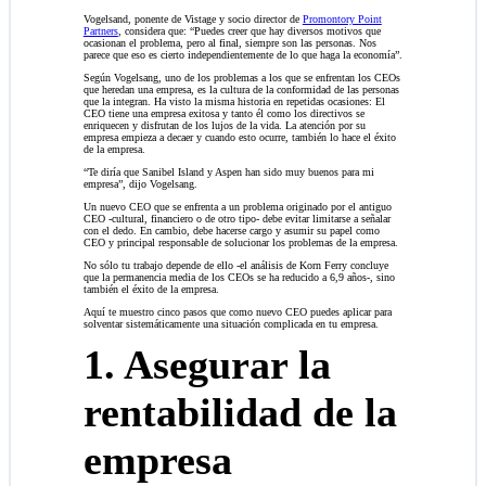
Vogelsand, ponente de Vistage y socio director de
Promontory Point
Partners
, considera que: “Puedes creer que hay diversos motivos que
ocasionan el problema, pero al final, siempre son las personas. Nos
parece que eso es cierto independientemente de lo que haga la economía”.
Según Vogelsang, uno de los problemas a los que se enfrentan los CEOs
que heredan una empresa, es la cultura de la conformidad de las personas
que la integran. Ha visto la misma historia en repetidas ocasiones: El
CEO tiene una empresa exitosa y tanto él como los directivos se
enriquecen y disfrutan de los lujos de la vida. La atención por su
empresa empieza a decaer y cuando esto ocurre, también lo hace el éxito
de la empresa.
“Te diría que Sanibel Island y Aspen han sido muy buenos para mi
empresa”, dijo Vogelsang.
Un nuevo CEO que se enfrenta a un problema originado por el antiguo
CEO -cultural, financiero o de otro tipo- debe evitar limitarse a señalar
con el dedo. En cambio, debe hacerse cargo y asumir su papel como
CEO y principal responsable de solucionar los problemas de la empresa.
No sólo tu trabajo depende de ello -el análisis de Korn Ferry concluye
que la permanencia media de los CEOs se ha reducido a 6,9 años-, sino
también el éxito de la empresa.
Aquí te muestro cinco pasos que como nuevo CEO puedes aplicar para
solventar sistemáticamente una situación complicada en tu empresa.
1. Asegurar la
rentabilidad de la
empresa