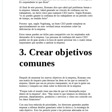
Es sorprendente lo que dicen”.
Al final de este proceso, Romano dice que sabrá qué problemas frenan a
la empresa. Además, habrá generado un vinculo de confianza con los
trabajadores, un factor clave para cualquier CEO nuevo. Según Romano,
“si no puedes ganarte la confianza de tus trabajadores en un periodo corto
de tiempo, no tendrás éxito”.
Proceso -que, según Vogelsang, un buen CEO puede completar en
aproximadamente un mes- revelará temas recurrentes sobre las
deficiencias de la empresa.
Estos temas pueden ser útiles para compartirlo con los empleados más
destacados de la empresa. Las personas de confianza del nuevo CEO
pueden ser de gran ayuda a la hora de querer priorizar tres o cuatro temas
importantes que ayuden a cambiar la empresa.
3. Crear objetivos
comunes
Después de enumerar los nuevos objetivos de la empresa, Romano crea
una matriz de impacto para destacar las áreas en las que se centrará la
empresa. Quiere que sea un proceso transparente, en el que la gente sea
honesta y comparta sus ideas sobre la dirección de la empresa.
“Porque todo el mundo tiene una idea de que rol desempeña mejor
dentro de la empresa”, dice. “Hay mirar lo que tenemos en términos de
personas, departamentos, productos y servicios y cómo eso coincide con
los datos financieros”.
Con una lista reducida de prioridades, los directores generales pueden
empezar a rellenar detalles granulares sobre la táctica y la estrategia de
cada objetivo. Esto les permite poner a las personas adecuadas en los