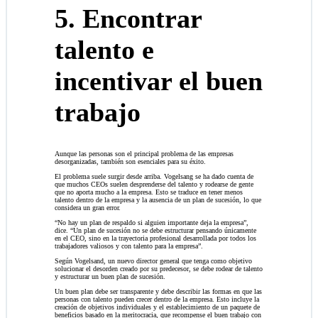
5. Encontrar
talento e
incentivar el buen
trabajo
Aunque las personas son el principal problema de las empresas
desorganizadas, también son esenciales para su éxito.
El problema suele surgir desde arriba. Vogelsang se ha dado cuenta de
que muchos CEOs suelen desprenderse del talento y rodearse de gente
que no aporta mucho a la empresa. Esto se traduce en tener menos
talento dentro de la empresa y la ausencia de un plan de sucesión, lo que
considera un gran error.
“No hay un plan de respaldo si alguien importante deja la empresa”,
dice. “Un plan de sucesión no se debe estructurar pensando únicamente
en el CEO, sino en la trayectoria profesional desarrollada por todos los
trabajadores valiosos y con talento para la empresa”.
Según Vogelsand, un nuevo director general que tenga como objetivo
solucionar el desorden creado por su predecesor, se debe rodear de talento
y estructurar un buen plan de sucesión.
Un buen plan debe ser transparente y debe describir las formas en que las
personas con talento pueden crecer dentro de la empresa. Esto incluye la
creación de objetivos individuales y el establecimiento de un paquete de
beneficios basado en la meritocracia, que recompense el buen trabajo con