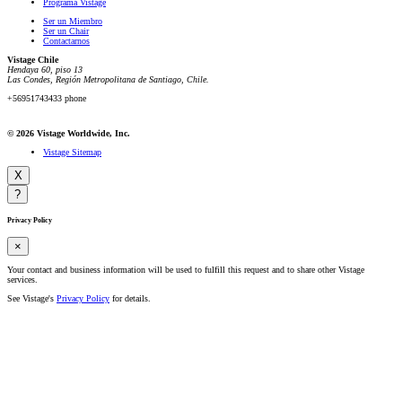
Programa Vistage
Ser un Miembro
Ser un Chair
Contactarnos
Vistage Chile
Hendaya 60, piso 13
Las Condes, Región Metropolitana de Santiago, Chile.
+56951743433 phone
© 2026 Vistage Worldwide, Inc.
Vistage Sitemap
X
?
Privacy Policy
×
Your contact and business information will be used to fulfill this request and to share other Vistage
services.
See Vistage's
Privacy Policy
for details.
¡Hola!, bienvenido a
Vistage Chile
¿Podemos ayudarte?
Abrir chat