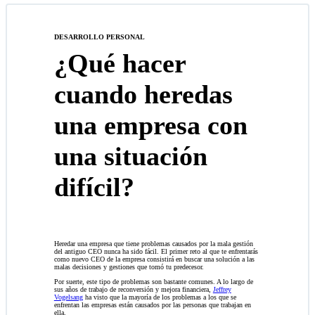
DESARROLLO PERSONAL
¿Qué hacer
cuando heredas
una empresa con
una situación
difícil?
Heredar una empresa que tiene problemas causados por la mala gestión
del antiguo CEO nunca ha sido fácil. El primer reto al que te enfrentarás
como nuevo CEO de la empresa consistirá en buscar una solución a las
malas decisiones y gestiones que tomó tu predecesor.
Por suerte, este tipo de problemas son bastante comunes. A lo largo de
sus años de trabajo de reconversión y mejora financiera,
Jeffrey
Vogelsang
ha visto que la mayoría de los problemas a los que se
enfrentan las empresas están causados por las personas que trabajan en
ella.