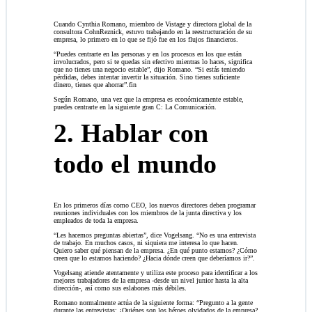
Cuando Cynthia Romano, miembro de Vistage y directora global de la
consultora CohnReznick, estuvo trabajando en la reestructuración de su
empresa, lo primero en lo que se fijó fue en los flujos financieros.
“Puedes centrarte en las personas y en los procesos en los que están
involucrados, pero si te quedas sin efectivo mientras lo haces, significa
que no tienes una negocio estable”, dijo Romano. “Si estás teniendo
pérdidas, debes intentar invertir la situación. Sino tienes suficiente
dinero, tienes que ahorrar”.fin
Según Romano, una vez que la empresa es económicamente estable,
puedes centrarte en la siguiente gran C: La Comunicación.
2. Hablar con
todo el mundo
En los primeros días como CEO, los nuevos directores deben programar
reuniones individuales con los miembros de la junta directiva y los
empleados de toda la empresa.
“Les hacemos preguntas abiertas”, dice Vogelsang. “No es una entrevista
de trabajo. En muchos casos, ni siquiera me interesa lo que hacen.
Quiero saber qué piensan de la empresa. ¿En qué punto estamos? ¿Cómo
creen que lo estamos haciendo? ¿Hacia dónde creen que deberíamos ir?”.
Vogelsang atiende atentamente y utiliza este proceso para identificar a los
mejores trabajadores de la empresa -desde un nivel junior hasta la alta
dirección-, así como sus eslabones más débiles.
Romano normalmente actúa de la siguiente forma: “Pregunto a la gente
durante las entrevistas: ¿Quiénes son los héroes olvidados de la empresa?