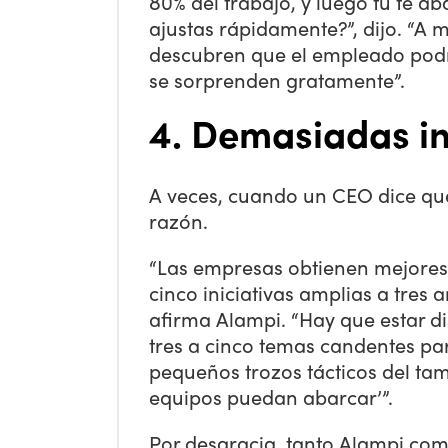
80% del trabajo, y luego tú te ab
ajustas rápidamente?”, dijo. “A 
descubren que el empleado podrí
se sorprenden gratamente”.
4. Demasiadas in
A veces, cuando un CEO dice que
razón.
“Las empresas obtienen mejores 
cinco iniciativas amplias a tres 
afirma Alampi. “Hay que estar di
tres a cinco temas candentes pa
pequeños trozos tácticos del t
equipos puedan abarcar’”.
Por desgracia, tanto Alampi co