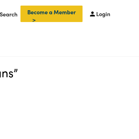
Become a Member
Login
Search
ans”