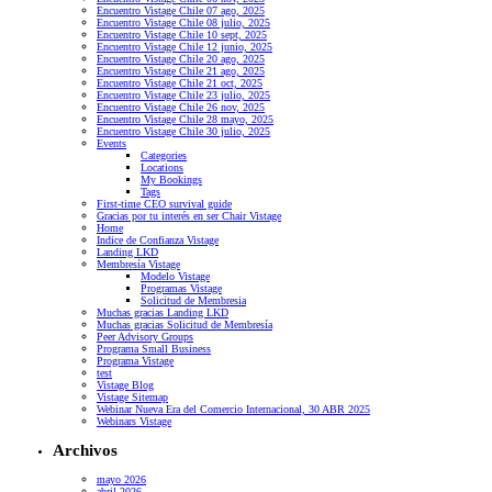
Encuentro Vistage Chile 07 ago, 2025
Encuentro Vistage Chile 08 julio, 2025
Encuentro Vistage Chile 10 sept, 2025
Encuentro Vistage Chile 12 junio, 2025
Encuentro Vistage Chile 20 ago, 2025
Encuentro Vistage Chile 21 ago, 2025
Encuentro Vistage Chile 21 oct, 2025
Encuentro Vistage Chile 23 julio, 2025
Encuentro Vistage Chile 26 nov, 2025
Encuentro Vistage Chile 28 mayo, 2025
Encuentro Vistage Chile 30 julio, 2025
Events
Categories
Locations
My Bookings
Tags
First-time CEO survival guide
Gracias por tu interés en ser Chair Vistage
Home
Indice de Confianza Vistage
Landing LKD
Membresía Vistage
Modelo Vistage
Programas Vistage
Solicitud de Membresia
Muchas gracias Landing LKD
Muchas gracias Solicitud de Membresía
Peer Advisory Groups
Programa Small Business
Programa Vistage
test
Vistage Blog
Vistage Sitemap
Webinar Nueva Era del Comercio Internacional, 30 ABR 2025
Webinars Vistage
Archivos
mayo 2026
abril 2026