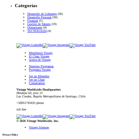
Categorías
Desarrollo de Liderazgo
(36)
Desarrollo Personal
(30)
Finanzas
(1)
Gestión de Talento
(19)
Operaciones
(4)
TECNOLOGÍA
(4)
Membresía Vistage
El Chair Vistage
Acerca de Vistage
Nuestros Programas
Programa Vistage
Ser un Miembro
Ser un Chair
Contactarnos
Vistage Worldwide Headquarters
Hendaya 60, piso 13
Las Condes, Región Metropolitana de Santiago, Chile.
+56951743433 phone
toll free
© 2026 Vistage Worldwide, Inc.
Vistage Sitemap
Privacy Policy