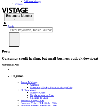
Webinars Vistage
Eventos
Become a Member
Login
Posts
Consumer credit healing, but small-business outlook downbeat
Minneapolis Post
Páginas
Acerca de Vistage
Contacto
Directorio y Equipo Ejecutivo Vistage Chile
El Chair Vistage
Nuestros Chairs
Requisitos para ser Chair
Solicitud de Chair
Encuentro Vistage Chile
Encuentro Vistage Chile 05 dic, 2025
Encuentro Vistage Chile 06 nov, 2025