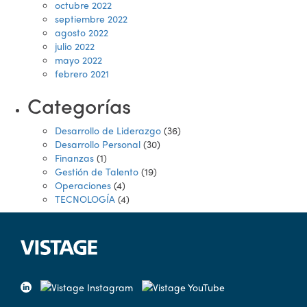
octubre 2022
septiembre 2022
agosto 2022
julio 2022
mayo 2022
febrero 2021
Categorías
Desarrollo de Liderazgo
(36)
Desarrollo Personal
(30)
Finanzas
(1)
Gestión de Talento
(19)
Operaciones
(4)
TECNOLOGÍA
(4)