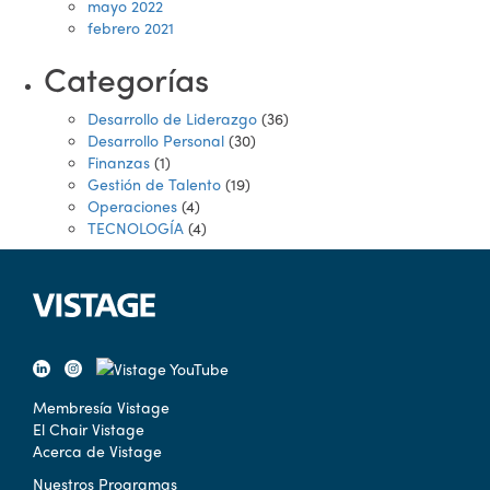
mayo 2022
febrero 2021
Categorías
Desarrollo de Liderazgo
(36)
Desarrollo Personal
(30)
Finanzas
(1)
Gestión de Talento
(19)
Operaciones
(4)
TECNOLOGÍA
(4)
Membresía Vistage
El Chair Vistage
Acerca de Vistage
Nuestros Programas