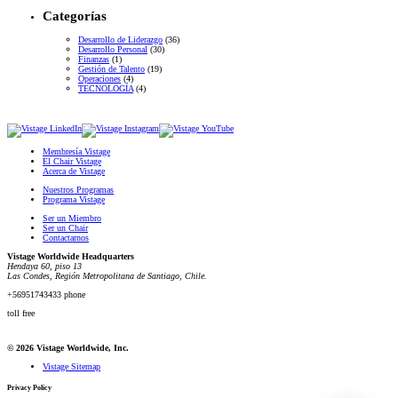
Categorías
Desarrollo de Liderazgo
(36)
Desarrollo Personal
(30)
Finanzas
(1)
Gestión de Talento
(19)
Operaciones
(4)
TECNOLOGÍA
(4)
Membresía Vistage
El Chair Vistage
Acerca de Vistage
Nuestros Programas
Programa Vistage
Ser un Miembro
Ser un Chair
Contactarnos
Vistage Worldwide Headquarters
Hendaya 60, piso 13
Las Condes, Región Metropolitana de Santiago, Chile.
+56951743433 phone
toll free
© 2026 Vistage Worldwide, Inc.
Vistage Sitemap
Privacy Policy