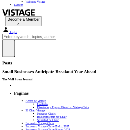
Webinars Vistage
Eventos
Become a Member
Login
Posts
Small Businesses Anticipate Breakout Year Ahead
The Wall Street Journal
Páginas
Acerca de Vistage
Contacto
Directorio y Equipo Ejecutivo Vistage Chile
El Chair Vistage
Nuestros Chairs
Requisitos para ser Chair
Solicitud de Chair
Encuentro Vistage Chile
Encuentro Vistage Chile 05 dic, 2025
Encuentro Vistage Chile 06 nov, 2025