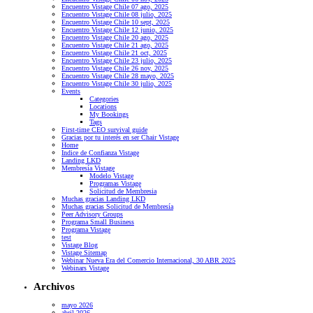
Encuentro Vistage Chile 07 ago, 2025
Encuentro Vistage Chile 08 julio, 2025
Encuentro Vistage Chile 10 sept, 2025
Encuentro Vistage Chile 12 junio, 2025
Encuentro Vistage Chile 20 ago, 2025
Encuentro Vistage Chile 21 ago, 2025
Encuentro Vistage Chile 21 oct, 2025
Encuentro Vistage Chile 23 julio, 2025
Encuentro Vistage Chile 26 nov, 2025
Encuentro Vistage Chile 28 mayo, 2025
Encuentro Vistage Chile 30 julio, 2025
Events
Categories
Locations
My Bookings
Tags
First-time CEO survival guide
Gracias por tu interés en ser Chair Vistage
Home
Indice de Confianza Vistage
Landing LKD
Membresía Vistage
Modelo Vistage
Programas Vistage
Solicitud de Membresia
Muchas gracias Landing LKD
Muchas gracias Solicitud de Membresía
Peer Advisory Groups
Programa Small Business
Programa Vistage
test
Vistage Blog
Vistage Sitemap
Webinar Nueva Era del Comercio Internacional, 30 ABR 2025
Webinars Vistage
Archivos
mayo 2026
abril 2026