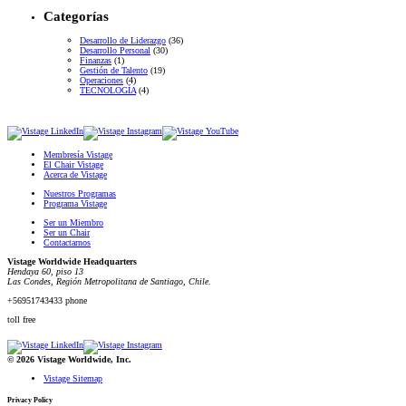
Categorías
Desarrollo de Liderazgo
(36)
Desarrollo Personal
(30)
Finanzas
(1)
Gestión de Talento
(19)
Operaciones
(4)
TECNOLOGÍA
(4)
Membresía Vistage
El Chair Vistage
Acerca de Vistage
Nuestros Programas
Programa Vistage
Ser un Miembro
Ser un Chair
Contactarnos
Vistage Worldwide Headquarters
Hendaya 60, piso 13
Las Condes, Región Metropolitana de Santiago, Chile.
+56951743433 phone
toll free
© 2026 Vistage Worldwide, Inc.
Vistage Sitemap
Privacy Policy