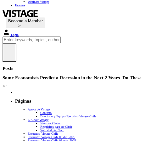
Webinars Vistage
Eventos
Become a Member
Login
Posts
Some Economists Predict a Recession in the Next 2 Years. Do Thes
Inc
Páginas
Acerca de Vistage
Contacto
Directorio y Equipo Ejecutivo Vistage Chile
El Chair Vistage
Nuestros Chairs
Requisitos para ser Chair
Solicitud de Chair
Encuentro Vistage Chile
Encuentro Vistage Chile 05 dic, 2025
Encuentro Vistage Chile 06 nov, 2025