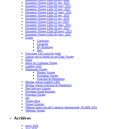
Encuentro Vistage Chile 07 ago, 2025
Encuentro Vistage Chile 08 julio, 2025
Encuentro Vistage Chile 10 sept, 2025
Encuentro Vistage Chile 12 junio, 2025
Encuentro Vistage Chile 20 ago, 2025
Encuentro Vistage Chile 21 ago, 2025
Encuentro Vistage Chile 21 oct, 2025
Encuentro Vistage Chile 23 julio, 2025
Encuentro Vistage Chile 26 nov, 2025
Encuentro Vistage Chile 28 mayo, 2025
Encuentro Vistage Chile 30 julio, 2025
Events
Categories
Locations
My Bookings
Tags
First-time CEO survival guide
Gracias por tu interés en ser Chair Vistage
Home
Indice de Confianza Vistage
Landing LKD
Membresía Vistage
Modelo Vistage
Programas Vistage
Solicitud de Membresia
Muchas gracias Landing LKD
Muchas gracias Solicitud de Membresía
Peer Advisory Groups
Programa Small Business
Programa Vistage
test
Vistage Blog
Vistage Sitemap
Webinar Nueva Era del Comercio Internacional, 30 ABR 2025
Webinars Vistage
Archivos
mayo 2026
abril 2026