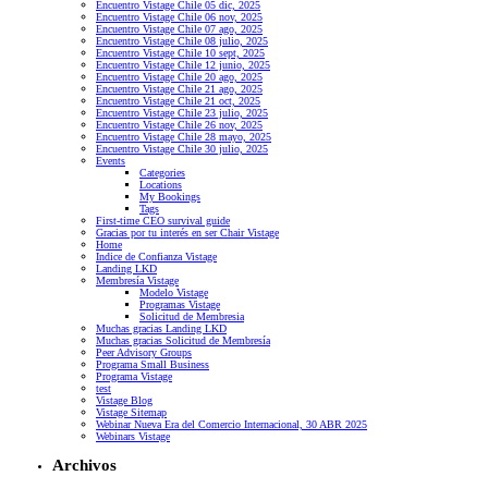
Encuentro Vistage Chile 05 dic, 2025
Encuentro Vistage Chile 06 nov, 2025
Encuentro Vistage Chile 07 ago, 2025
Encuentro Vistage Chile 08 julio, 2025
Encuentro Vistage Chile 10 sept, 2025
Encuentro Vistage Chile 12 junio, 2025
Encuentro Vistage Chile 20 ago, 2025
Encuentro Vistage Chile 21 ago, 2025
Encuentro Vistage Chile 21 oct, 2025
Encuentro Vistage Chile 23 julio, 2025
Encuentro Vistage Chile 26 nov, 2025
Encuentro Vistage Chile 28 mayo, 2025
Encuentro Vistage Chile 30 julio, 2025
Events
Categories
Locations
My Bookings
Tags
First-time CEO survival guide
Gracias por tu interés en ser Chair Vistage
Home
Indice de Confianza Vistage
Landing LKD
Membresía Vistage
Modelo Vistage
Programas Vistage
Solicitud de Membresia
Muchas gracias Landing LKD
Muchas gracias Solicitud de Membresía
Peer Advisory Groups
Programa Small Business
Programa Vistage
test
Vistage Blog
Vistage Sitemap
Webinar Nueva Era del Comercio Internacional, 30 ABR 2025
Webinars Vistage
Archivos