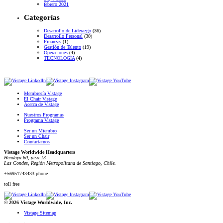
febrero 2021
Categorías
Desarrollo de Liderazgo
(36)
Desarrollo Personal
(30)
Finanzas
(1)
Gestión de Talento
(19)
Operaciones
(4)
TECNOLOGÍA
(4)
Membresía Vistage
El Chair Vistage
Acerca de Vistage
Nuestros Programas
Programa Vistage
Ser un Miembro
Ser un Chair
Contactarnos
Vistage Worldwide Headquarters
Hendaya 60, piso 13
Las Condes, Región Metropolitana de Santiago, Chile.
+56951743433 phone
toll free
© 2026 Vistage Worldwide, Inc.
Vistage Sitemap