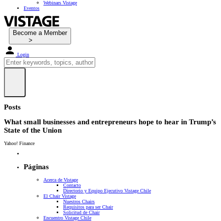
Webinars Vistage
Eventos
Become a Member
Login
Posts
What small businesses and entrepreneurs hope to hear in Trump’s
State of the Union
Yahoo! Finance
Páginas
Acerca de Vistage
Contacto
Directorio y Equipo Ejecutivo Vistage Chile
El Chair Vistage
Nuestros Chairs
Requisitos para ser Chair
Solicitud de Chair
Encuentro Vistage Chile